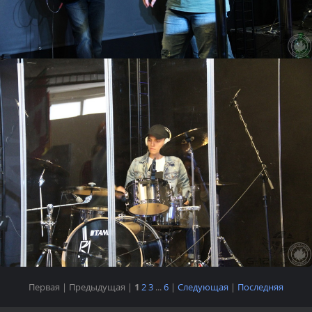
Первая |
Предыдущая |
1
2
3
...
6
|
Следующая
|
Последняя